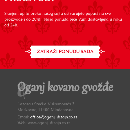
Slanjem upita preko našeg sajta ostvarujete popust na sve
proizvode i do 20%!!! Naša ponuda biće Vam dostavljena u roku
od 24h.
ZATRAŽI PONUDU SADA
Oganj kovano gvožđe
Lazara i Srećka Vuksanovića 7
Markovac, 11400 Mladenovac
Email:
office@oganj-dizajn.co.rs
Web: www.oganj-dizajn.co.rs