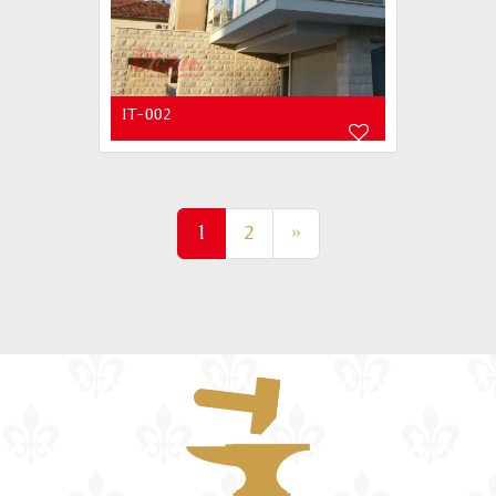
IT-002
(current)
1
2
»