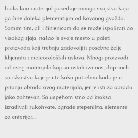
Inoks kao materijal poseduje mnoga svojstva koja
ga čine daleko plemenitijim od kovanog gvožđa.
Samim tim, ali i činjenicom da se može ispolirati do
visokog sjaja, našao je svoje mesto u paleti
proizvoda koji trebaju zadovoljiti posebne želje
klijenata i meteoroloških uslova. Mnogi proizvodi
od ovog materijala koji su ostali iza nas, doprineli
su iskustvu koje je i te kako potrebno kada je u
pitanju obrada ovog materijala, jer je isti za obradu
jako zahtevan. Sa uspehom smo od inoksa
izrađivali rukohvate, ograde stepeništa, elemente
za enterijer...