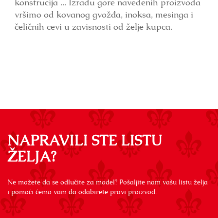
konstrucija ... Izradu gore navedenih proizvoda
vršimo od kovanog gvožđa, inoksa, mesinga i
čeličnih cevi u zavisnosti od želje kupca.
NAPRAVILI STE LISTU
ŽELJA?
Ne možete da se odlučite za model? Pošaljite nam vašu listu želja
i pomoći ćemo vam da odabirete pravi proizvod.