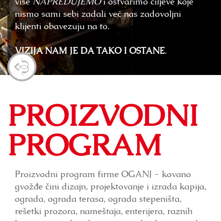
više
NAPREDUJEMO
i ostvarimo ciljeve koje
nismo sami sebi zadali već nas zadovoljni
klijenti obavezuju na to.
VIZIJA NAM JE DA TAKO I OSTANE
.
PROIZVODNI
PROGRAM
Proizvodni program firme OGANJ - kovano
gvožđe čini dizajn, projektovanje i izrada kapija,
ograda, ograda terasa, ograda stepeništa,
rešetki prozora, nameštaja, enterijera, raznih