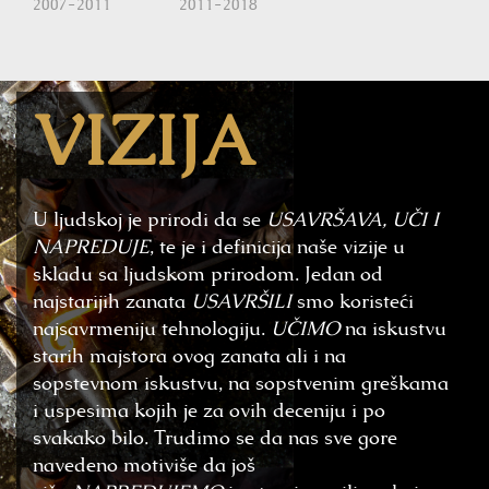
2007-2011
2011-2018
VIZIJA
U ljudskoj je prirodi da se
USAVRŠAVA, UČI I
NAPREDUJE
, te je i definicija naše vizije u
skladu sa ljudskom prirodom. Jedan od
najstarijih zanata
USAVRŠILI
smo koristeći
najsavrmeniju tehnologiju.
UČIMO
na iskustvu
starih majstora ovog zanata ali i na
sopstevnom iskustvu, na sopstvenim greškama
i uspesima kojih je za ovih deceniju i po
svakako bilo. Trudimo se da nas sve gore
navedeno motiviše da još