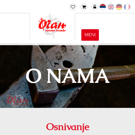
MENI
O NAMA
Opširnije
Osnivanje