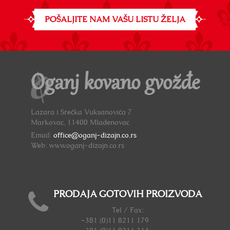
POŠALJITE NAM VAŠU LISTU ŽELJA
Oganj kovano gvožđe
Lazara i Srećka Vuksanovića 7
Markovac, 11400 Mladenovac
Email:
office@oganj-dizajn.co.rs
Web: www.oganj-dizajn.co.rs
PRODAJA GOTOVIH PROIZVODA
Tel / Fax:
+381 (0)11 8211 179