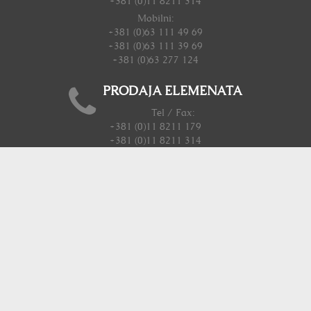
+381 (0)11 8211 314
Mobilni:
+381 (0)63 111 49 69
+381 (0)63 111 39 69
+381 (0)63 277 124
PRODAJA ELEMENATA
Tel / Fax:
+381 (0)11 8211 179
+381 (0)11 8211 314
Mobilni:
+381 (0)63 111 39 79
+381 (0)63 111 89 30
CRNA GORA
Ivan Kulundžić
Mob: +381(0)63 111 49 69
E-mail:
office@oganj-dizajn.
co.rs
Damir Manojlović