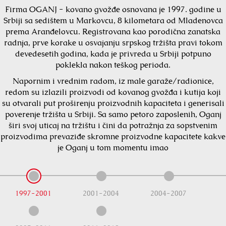
Firma OGANJ - kovano gvožđe osnovana je 1997. godine u
Srbiji sa sedištem u Markovcu, 8 kilometara od Mladenovca
prema Aranđelovcu. Registrovana kao porodična zanatska
radnja, prve korake u osvajanju srpskog tržišta pravi tokom
devedesetih godina, kada je privreda u Srbiji potpuno
poklekla nakon teškog perioda.
Napornim i vrednim radom, iz male garaže/radionice,
redom su izlazili proizvodi od kovanog gvožđa i kutija koji
su otvarali put proširenju proizvodnih kapaciteta i generisali
poverenje tržišta u Srbiji. Sa samo petoro zaposlenih, Oganj
širi svoj uticaj na tržištu i čini da potražnja za sopstvenim
proizvodima prevaziđe skromne proizvodne kapacitete kakve
je Oganj u tom momentu imao
1997-2001
2001-2004
2004-2007