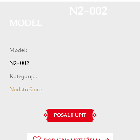
N2-002
MODEL
Model:
N2-002
Kategorija:
Nadstrešnice
POSALJI UPIT