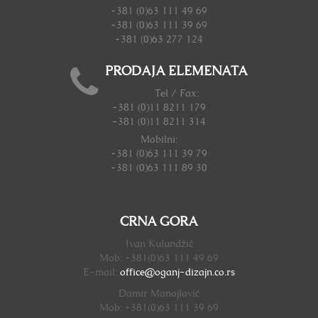
+381 (0)63 111 49 69
+381 (0)63 111 39 69
+381 (0)63 277 124
PRODAJA ELEMENATA
Tel / Fax:
+381 (0)11 8211 179
+381 (0)11 8211 314
Mobilni:
+381 (0)63 111 39 79
+381 (0)63 111 89 30
CRNA GORA
Ivan Kulundžić
Mob: +381(0)63 111 49 69
E-mail:
office@oganj-dizajn.
co.rs
Damir Manojlović
Mob: +381(0)63 111 39 69