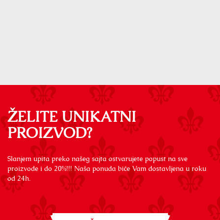
ŽELITE UNIKATNI
PROIZVOD?
Slanjem upita preko našeg sajta ostvarujete popust na sve
proizvode i do 20%!!! Naša ponuda biće Vam dostavljena u roku
od 24h.