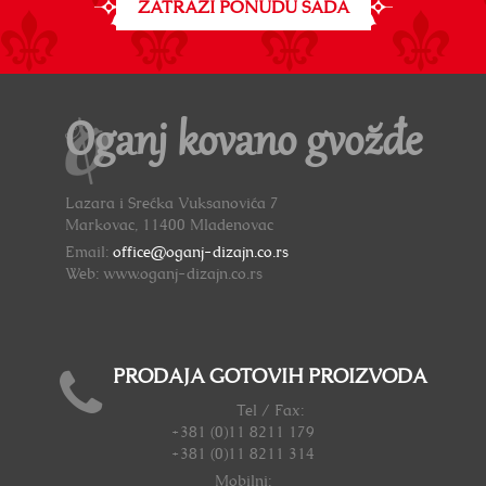
ZATRAŽI PONUDU SADA
Oganj kovano gvožđe
Lazara i Srećka Vuksanovića 7
Markovac, 11400 Mladenovac
Email:
office@oganj-dizajn.co.rs
Web: www.oganj-dizajn.co.rs
PRODAJA GOTOVIH PROIZVODA
Tel / Fax:
+381 (0)11 8211 179
+381 (0)11 8211 314
Mobilni: