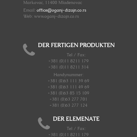
Markovac, 11400 Mladenovac
Email:
office@oganj-dizajn.co.rs
Web: www.oganj-dizajn.co.rs
DER FERTIGEN PRODUKTEN
Tel / Fax:
+381 (0)11 8211 179
+381 (0)11 8211 314
Handynummer
:
+381 (0)63 111 39 69
+381 (0)63 111 49 69
+381 (0)63 85 15 109
+381 (0)63 277 701
+381 (0)63 277 124
DER ELEMENATE
Tel / Fax:
+381 (0)11 8211 179