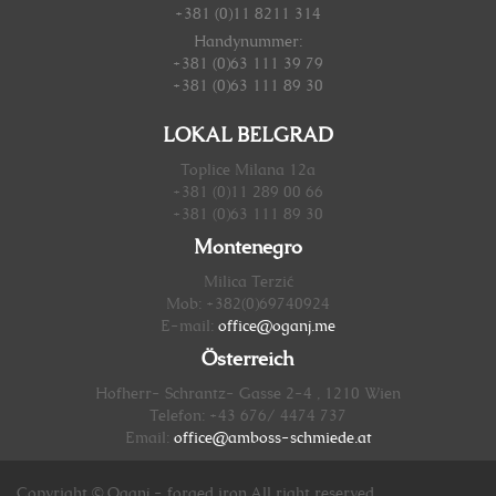
+381 (0)11 8211 314
Handynummer
:
+381 (0)63 111 39 79
+381 (0)63 111 89 30
LOKAL BELGRAD
Toplice Milana 12a
+381 (0)11 289 00 66
+381 (0)63 111 89 30
Montenegro
Milica Terzić
Mob: +382(0)69740924
E-mail:
office@oganj.me
Österreich
Hofherr- Schrantz- Gasse 2-4 , 1210 Wien
Telefon: +43 676/ 4474 737
Email:
office@amboss-schmiede.at
Copyright © Oganj - forged iron.All right reserved