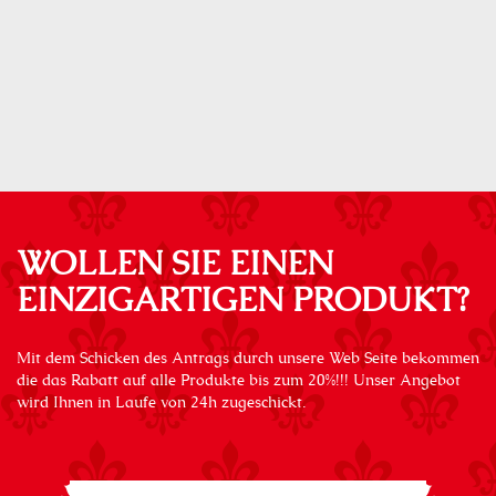
WOLLEN SIE EINEN
EINZIGARTIGEN PRODUKT?
Mit dem Schicken des Antrags durch unsere Web Seite bekommen
die das Rabatt auf alle Produkte bis zum 20%!!! Unser Angebot
wird Ihnen in Laufe von 24h zugeschickt.