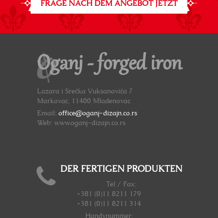
FRAGE NACH DEM ANGEBOT JETZT
Oganj - forged iron
Lazara i Srećka Vuksanovića 7
Markovac, 11400 Mladenovac
Email:
office@oganj-dizajn.co.rs
Web: www.oganj-dizajn.co.rs
DER FERTIGEN PRODUKTEN
Tel / Fax:
+381 (0)11 8211 179
+381 (0)11 8211 314
Handynummer
: