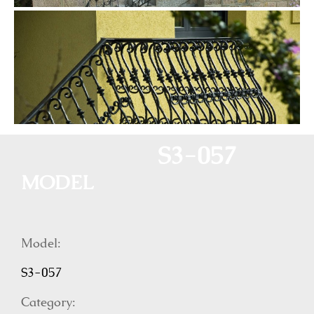
S3-057
MODEL
Model:
S3-057
Category: