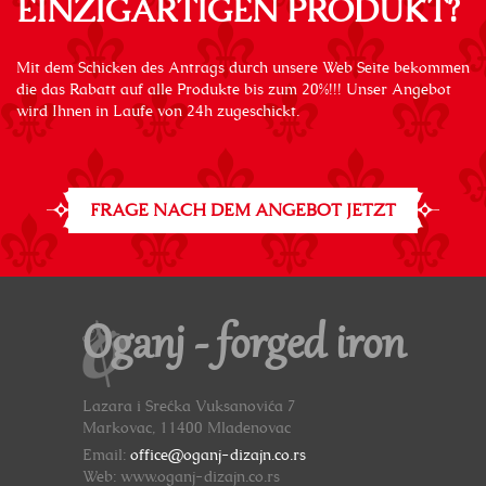
EINZIGARTIGEN PRODUKT?
Mit dem Schicken des Antrags durch unsere Web Seite bekommen
die das Rabatt auf alle Produkte bis zum 20%!!! Unser Angebot
wird Ihnen in Laufe von 24h zugeschickt.
FRAGE NACH DEM ANGEBOT JETZT
Oganj - forged iron
Lazara i Srećka Vuksanovića 7
Markovac, 11400 Mladenovac
Email:
office@oganj-dizajn.co.rs
Web: www.oganj-dizajn.co.rs